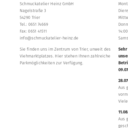
Schmuckatelier Heinz GmbH
Mont
Nagelstraße 3
Diens
54290 Trier
Mittw
Tel.: 0651 74669
Donne
Fax: 0651 41511
14:00
info@schmuckatelier-heinz.de
Sams
Sie finden uns im Zentrum von Trier, unweit des
Sehr
Viehmarktplatzes. Hier stehen Ihnen zahlreiche
unse
Parkmöglichkeiten zur Verfügung.
Betr
09.07
28.07
Aus 
vormi
Viele
11.08
Aus 
gesc